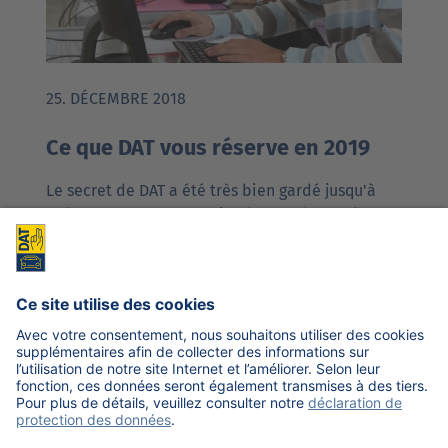
25. DÉCEMBRE 2018
Ce que DAT vous réserve en 2019
Le secret de DAT a été très bien gardé jusqu'à
présent. En 2019, un projet de grande ampleur
sera lancé dans chaque filiale du groupe DAT.
D'aucuns…
Plus
Précédent
1
…
5
6
7