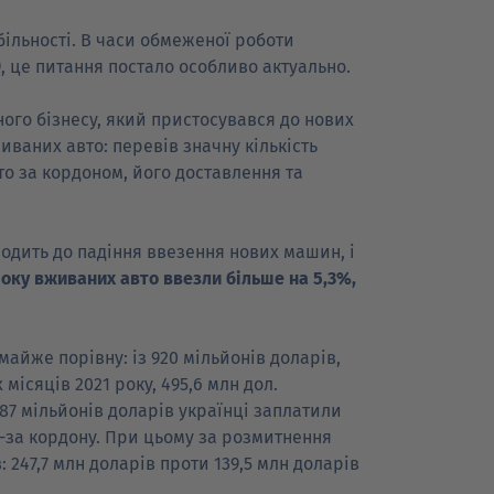
більності. В часи обмеженої роботи
, це питання постало особливо актуально.
ого бізнесу, який пристосувався до нових
ваних авто: перевів значну кількість
то за кордоном, його доставлення та
одить до падіння ввезення нових машин, і
 року вживаних авто ввезли більше на 5,3%,
айже порівну: із 920 мільйонів доларів,
ісяців 2021 року, 495,6 млн дол.
387 мільйонів доларів українці заплатили
за кордону. При цьому за розмитнення
 247,7 млн доларів проти 139,5 млн доларів