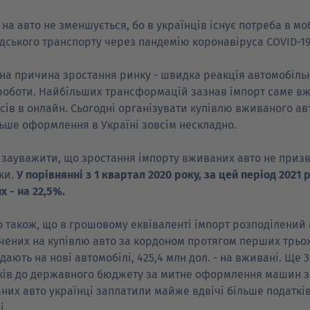
 на авто не зменшується, бо в українців існує потреба в мо
дського транспорту через пандемію коронавіруса COVID-19
на причина зростання ринку - швидка реакція автомобільн
роботи. Найбільших трансформацій зазнав імпорт саме вжи
сів в онлайн. Сьогодні організувати купівлю вживаного ав
ьше оформлення в Україні зовсім нескладно.
 зауважити, що зростання імпорту вживаних авто не призв
ки.
У порівнянні з 1 квартал 2020 року, за цей період 2021
х - на 22,5%.
о також, що в грошовому еквіваленті імпорт розподілений м
чених на купівлю авто за кордоном протягом перших трьох м
ають на нові автомобілі, 425,4 млн дол. - на вживані. Ще 
ків до державного бюджету за митне оформлення машин з-
них авто українці заплатили майже вдвічі більше податків:
і.