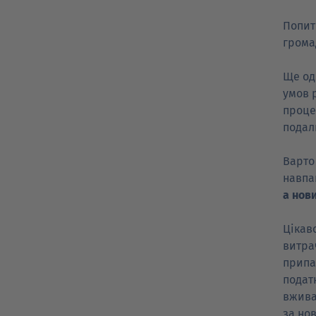
Попит
грома
Ще од
умов 
проце
подал
Варто
навпа
а нови
Цікав
витра
припад
подат
вжива
за нов