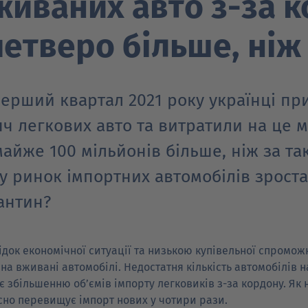
живаних авто з-за к
четверо більше, ніж
перший квартал 2021 року українці пр
яч легкових авто та витратили на це м
майже 100 мільйонів більше, ніж за та
у ринок імпортних автомобілів зрост
антин?
ідок економічної ситуації та низькою купівельної спроможн
 на вживані автомобілі. Недостатня кількість автомобілів 
є збільшенню об’ємів імпорту легковиків з-за кордону. Як н
існо перевищує імпорт нових у чотири рази.