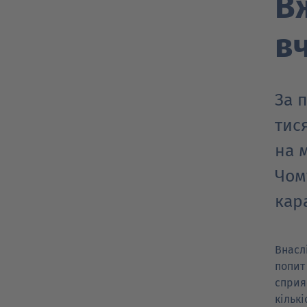
В
в
За 
тис
на 
Чом
кар
Внасл
попит
сприя
кільк