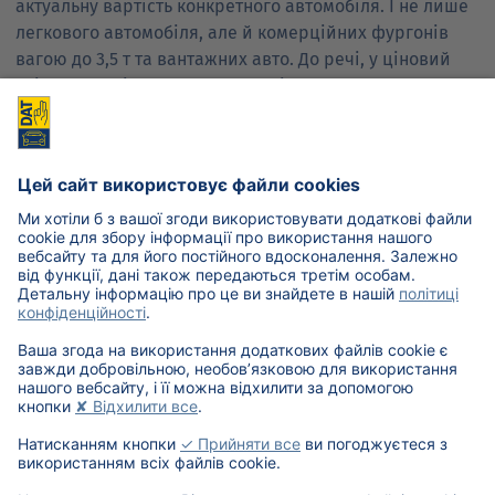
актуальну вартість конкретного автомобіля. І не лише
легкового автомобіля, але й комерційних фургонів
вагою до 3,5 т та вантажних авто. До речі, у ціновий
звіт входить і повний опис технічних характеристик та
комплектації, що описаний вище.
Оцінка можлива як одного автомобіля, так і кількох. Це
може бути актуальним для імпортерів та дилерів, що
працюють із партіями транспортних засобів.
Про практичну користь цих продуктів на українському
ринку, та кому вони будуть найбільше корисні, читайте
у розділі DAT в Україні.
Назад
Новини