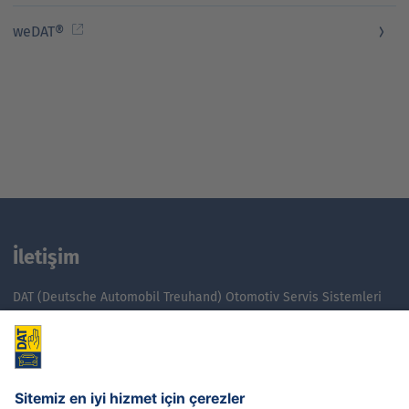
weDAT®
İletişim
DAT (Deutsche Automobil Treuhand) Otomotiv Servis Sistemleri
Tic. Ltd. Şti.
Yeşilbağlar Mahallesi D-100 Bulvarı Pera Office Binası No:20 / 78,
34893 Pendik / İSTANBUL