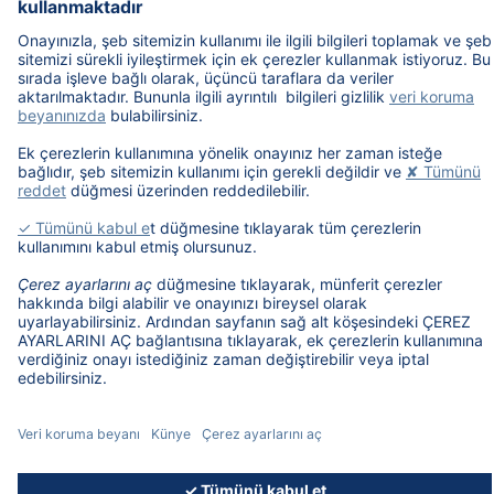
Telefon:
+90 216 688 72 48
/
49
/
50
E-posta:
musterihizmetleri@dat.eu
/
muhasebe@dat.eu
Ürünler
Hakkımızda
Ulaşım
Noch mehr Wissen, das bewegt:
© 2026, DAT Otomotiv Servis Sistemleri Tic.Ltd.Şti. - Version 5.11.09
YASAL BILGI
ÇEREZ AYARLARINI AÇ
GIZLILIK POLITIKASI