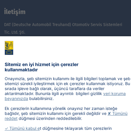
İletişim
DAT (Deutsche Automobil Treuhand) Otomotiv Servis Sistemleri
Tic. Ltd. Şti.
Yeşilbağlar Mahallesi D-100 Bulvarı Pera Office Binası No:20 / 78,
34893 Pendik / İSTANBUL
Telefon:
+90 216 688 72 48
/
49
/
50
E-posta:
musterihizmetleri@dat.eu
/
muhasebe@dat.eu
Ürünler
Hakkımızda
Ulaşım
Noch mehr Wissen, das bewegt: