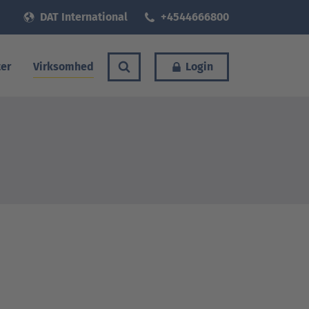
DAT International
+4544666800
er
Virksomhed
Login