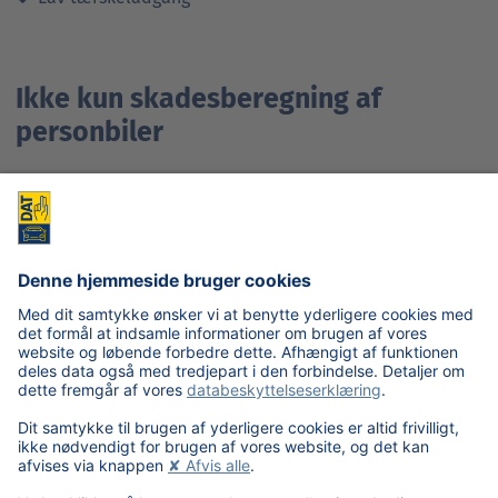
Ikke kun skadesberegning af
personbiler
Udover skadesberegning for personbiler kan SilverDAT
skadesberegningssystem også benyttes til afgivelse
af tilbud og skadesberegninger for mange andre typer af
køretøjer:
Lette kommercielle køretøjer
Lastbiler
Busser
Motorcycler
Scootere og knallerter
(El-)cykler
Traktorer