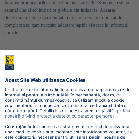
Intrarea producatorilor chinezi pe piata auto din Romania este un
semnal clar al schimbarilor globale din industrie. Aceasta
diversificare aduce oportunitati, dar si un nivel mai ridicat de
complexitate, care necesita adaptare rapida si acces la informatii
corecte.
Cum poti lucra eficient cu noii producatori
din piata
Intr-un context in care apar constant marci si modele noi, utilizarea
unor solutii care ofera acces la date actualizate devine esentiala.
Solutiile DAT permit evaluarea si calculul costurilor de reparatie
pentru o gama extinsa de producatori, inclusiv pentru noile marci
chinezesti prezente in piata.
Afla mai multe despre solutiile DAT:
https://www.datgroup.com/ro-ro/produse/calculatii-costuri-de-