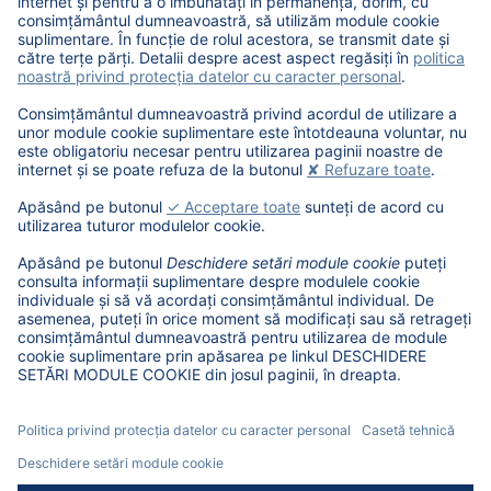
Aveti nevoie de ajutor?
Contactați-ne. Suntem bucuroși să vă
ajutăm!
Aflati mai multe