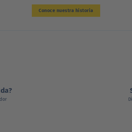
Conoce nuestra historia
uda?
dor
D