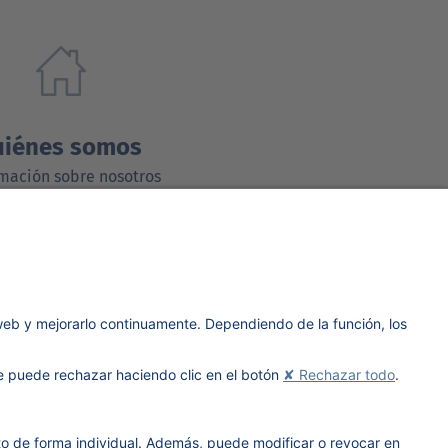
uiénes somos
mación sobre nosotros
Aprender más