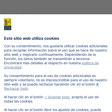
info@datiberica.com
administracion@datiberica.com
ventas@datiberica.com