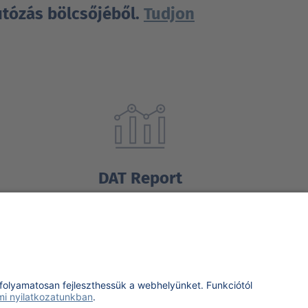
utózás bölcsőjéből.
Tudjon
DAT Report
Tudjon meg többet