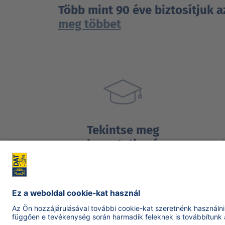
Több mint 90 éve biztosítjuk 
meg többet
Tekintse meg
bemutatkozó
videónkat
Tudjon meg többet