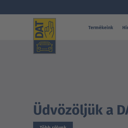
Termékeink
Hí
Üdvözöljük a D
Több rólunk