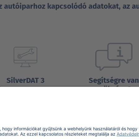
az autóiparhoz kapcsolódó adatokat, az a
SilverDAT 3
Segítségre van
szüksége?
Üzletének digitalizálása
Tudjon meg többet
Tudjon meg többet