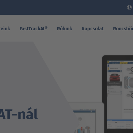
reink
FastTrackAI®
Rólunk
Kapcsolat
Roncsbö
AT-nál