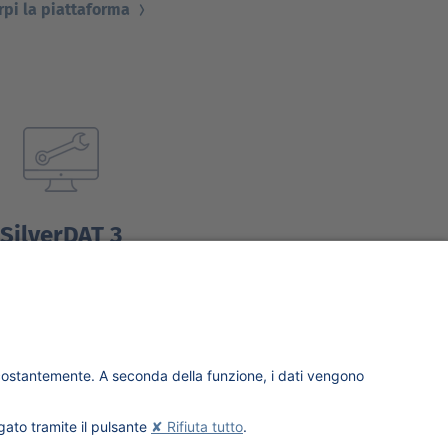
rpi la piattaforma
SilverDAT 3
Prodotti e Servizi
Scopri i servizi