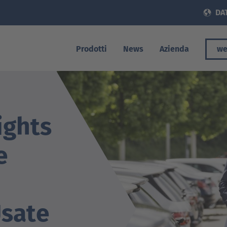
DAT
Prodotti
News
Azienda
we
ights
e
Usate