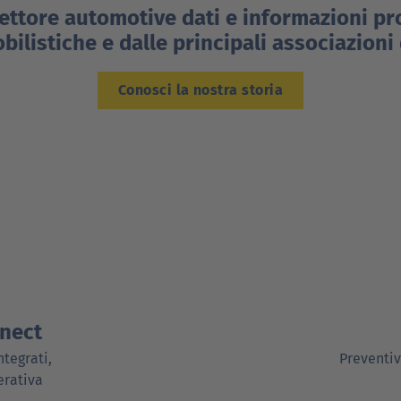
settore automotive dati e informazioni pr
ilistiche e dalle principali associazioni 
Conosci la nostra storia
nect
ntegrati,
Preventiv
erativa