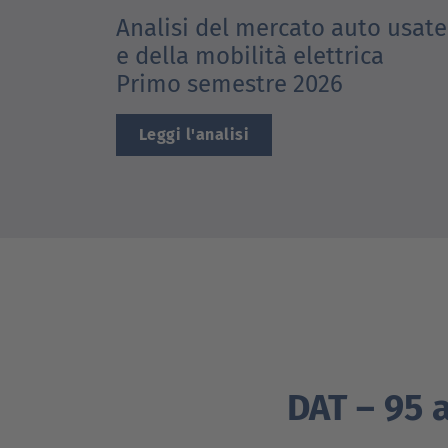
& Mobilità Elet
Analisi del mercato auto usate
e della mobilità elettrica
Primo semestre 2026
Leggi l'analisi
DAT – 95 