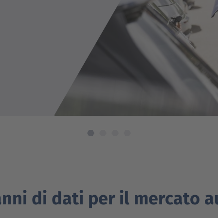
trica
anni di dati per il mercato 