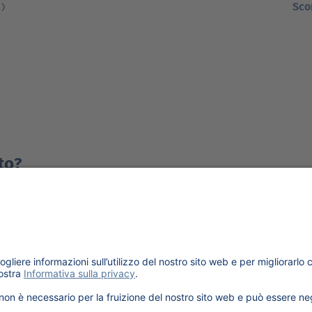
Sco
to?
o