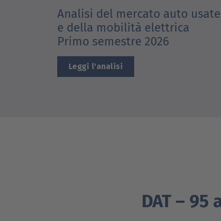
& Mobilità Elet
Analisi del mercato auto usate
e della mobilità elettrica
Primo semestre 2026
Leggi l'analisi
DAT – 95 