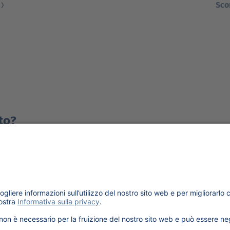
Sco
to?
o