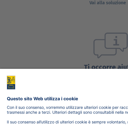
Vai alla soluzione
Ti occorre aiu
Richiedi support
Contattaci