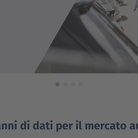
trica
anni di dati per il mercato 