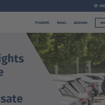
DAT
Prodotti
News
Azienda
we
ights
e
Usate