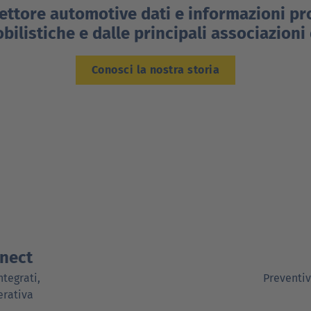
settore automotive dati e informazioni pr
ilistiche e dalle principali associazioni 
Conosci la nostra storia
nect
ntegrati,
Preventiv
erativa