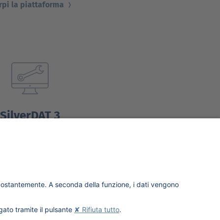
rpi la piattaforma
SilverDAT 3
Prodotti e Servizi
Scopri i servizi