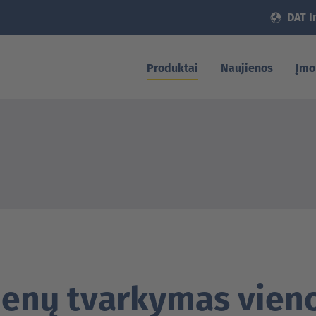
DAT I
Produktai
Naujienos
Įmo
enų tvarkymas vieno