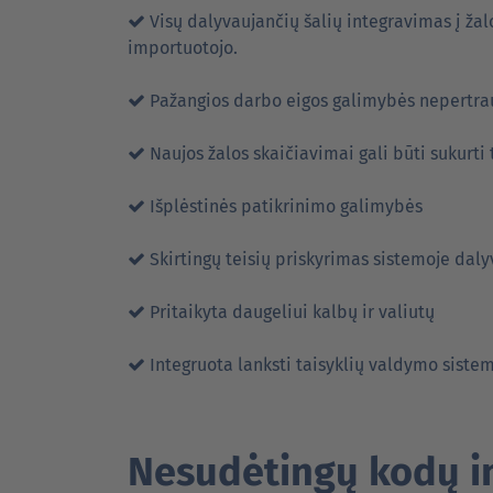
Visų dalyvaujančių šalių integravimas į ža
importuotojo.
Pažangios darbo eigos galimybės nepertr
Naujos žalos skaičiavimai gali būti sukurti
Išplėstinės patikrinimo galimybės
Skirtingų teisių priskyrimas sistemoje daly
Pritaikyta daugeliui kalbų ir valiutų
Integruota lanksti taisyklių valdymo siste
Nesudėtingų kodų i