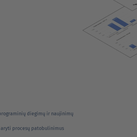
programinių diegimų ir naujinimų
daryti procesų patobulinimus