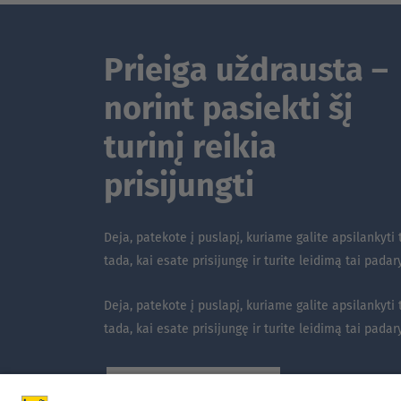
Prieiga uždrausta –
norint pasiekti šį
turinį reikia
prisijungti
Deja, patekote į puslapį, kuriame galite apsilankyti 
tada, kai esate prisijungę ir turite leidimą tai padary
Deja, patekote į puslapį, kuriame galite apsilankyti 
tada, kai esate prisijungę ir turite leidimą tai padary
Kliento prisijungimas