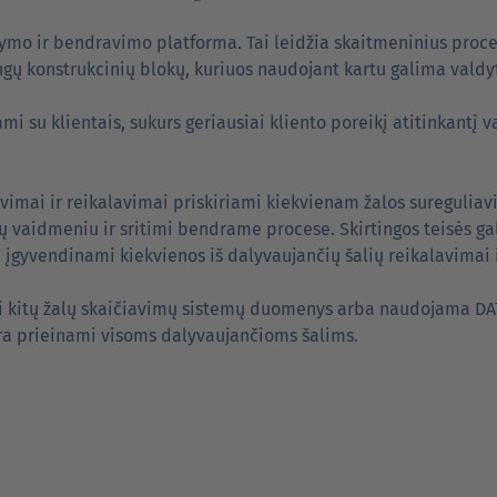
mo ir bendravimo platforma. Tai leidžia skaitmeninius proces
ingų konstrukcinių blokų, kuriuos naudojant kartu galima valdy
 su klientais, sukurs geriausiai kliento poreikį atitinkantį 
imai ir reikalavimai priskiriami kiekvienam žalos sureguliavi
u jų vaidmeniu ir sritimi bendrame procese. Skirtingos teisės 
 įgyvendinami kiekvienos iš dalyvaujančių šalių reikalavimai
mi kitų žalų skaičiavimų sistemų duomenys arba naudojama DA
 yra prieinami visoms dalyvaujančioms šalims.