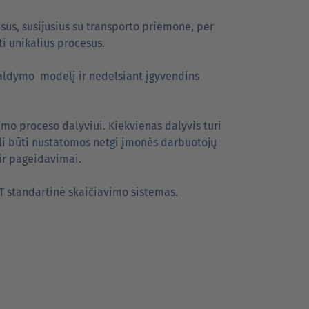
us, susijusius su transporto priemone, per
ti unikalius procesus.
valdymo modelį ir nedelsiant įgyvendins
mo proceso dalyviui. Kiekvienas dalyvis turi
gali būti nustatomos netgi įmonės darbuotojų
 ir pageidavimai.
T standartinė skaičiavimo sistemas.