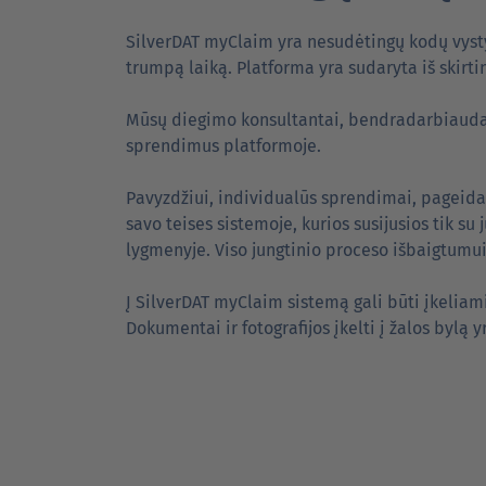
SilverDAT myClaim yra nesudėtingų kodų vysty
trumpą laiką. Platforma yra sudaryta iš skirt
Mūsų diegimo konsultantai, bendradarbiaudami
sprendimus platformoje.
Pavyzdžiui, individualūs sprendimai, pageidav
savo teises sistemoje, kurios susijusios tik s
lygmenyje. Viso jungtinio proceso išbaigtumui
Į SilverDAT myClaim sistemą gali būti įkelia
Dokumentai ir fotografijos įkelti į žalos bylą