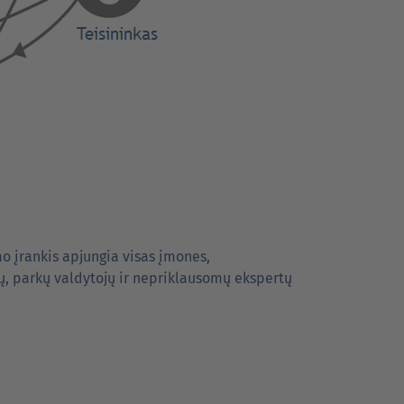
o įrankis apjungia visas įmones,
ų, parkų valdytojų ir nepriklausomų ekspertų