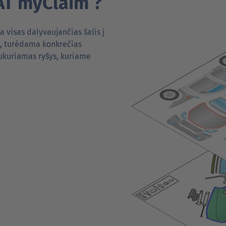
AT myClaim ?
 visas dalyvaujančias šalis į
į, turėdama konkrečias
sukuriamas ryšys, kuriame