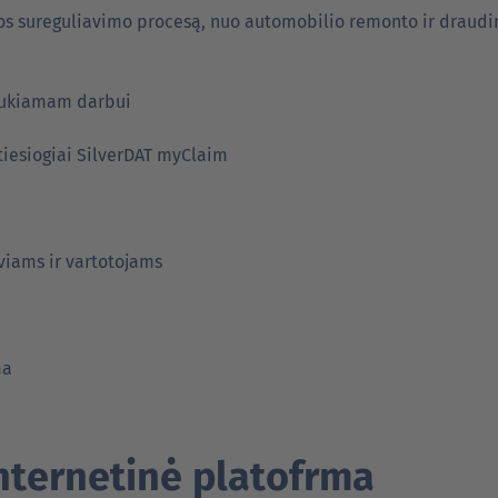
los sureguliavimo procesą, nuo automobilio remonto ir draudi
aukiamam darbui
 tiesiogiai SilverDAT myClaim
viams ir vartotojams
ma
nternetinė platofrma