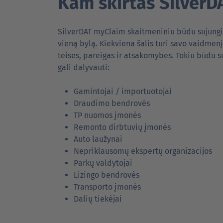
Kam skirtas SilverD
SilverDAT myClaim skaitmeniniu būdu sujungia
vieną bylą. Kiekviena šalis turi savo vaidmen
teises, pareigas ir atsakomybes. Tokiu būdu 
gali dalyvauti:
Gamintojai / importuotojai
Draudimo bendrovės
TP nuomos įmonės
Remonto dirbtuvių įmonės
Auto laužynai
Nepriklausomų ekspertų organizacijos
Parkų valdytojai
Lizingo bendrovės
Transporto įmonės
Dalių tiekėjai