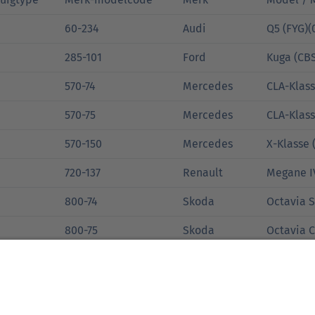
60-234
Audi
Q5 (FYG)(
285-101
Ford
Kuga (CBS
570-74
Mercedes
CLA-Klass
570-75
Mercedes
CLA-Klass
570-150
Mercedes
X-Klasse 
720-137
Renault
Megane IV
800-74
Skoda
Octavia S
800-75
Skoda
Octavia C
860-101
Toyota
Hilux (GU
905-152
Volkswagen
ID.4 (E21