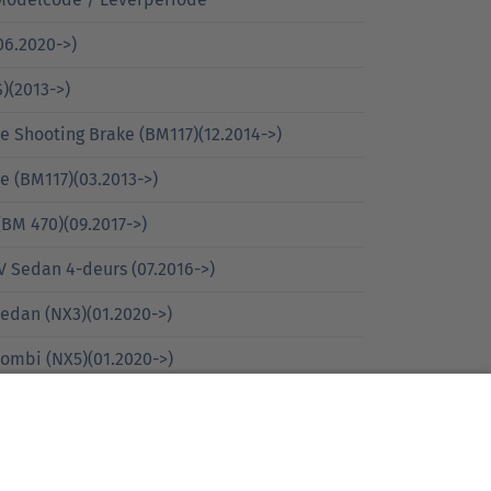
06.2020->)
)(2013->)
e Shooting Brake (BM117)(12.2014->)
e (BM117)(03.2013->)
(BM 470)(09.2017->)
 Sedan 4-deurs (07.2016->)
edan (NX3)(01.2020->)
ombi (NX5)(01.2020->)
N1)(2016->)
)(09.2020->)