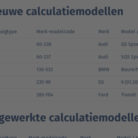
euwe calculatiemodellen
tuigtype
Merk-modelcode
Merk
Model 
60-236
Audi
Q5 Spor
60-237
Audi
SQ5 Spo
130-532
BMW
Baureih
235-90
DS
9 (01.20
285-104
Ford
Transit
jgewerkte calculatiemodell
tuigtype
Merk-modelcode
Merk
Model / 