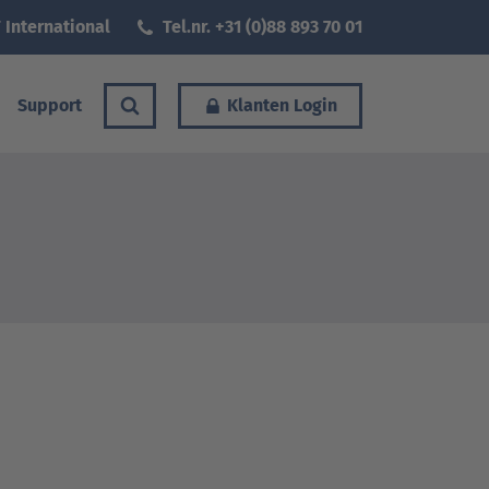
 International
Tel.nr. +31 (0)88 893 70 01
Support
Klanten Login