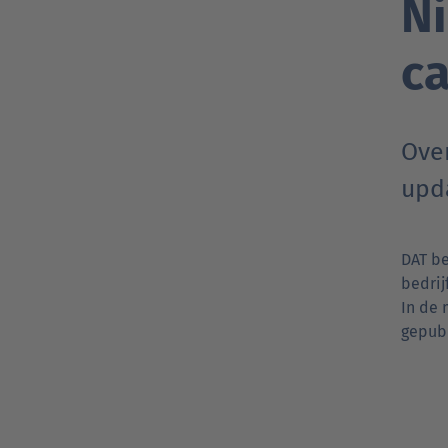
N
ca
Ove
upda
DAT be
bedrij
In de
gepub