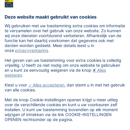
U kunt ons toestaan met u mee te kijken door de
volgende software van TeamViewer QuickSupport te
downloaden en te starten: