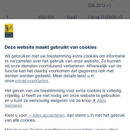
(08.2012->)
1
650-101
Opel
Corsa D (2006->)
1
710-55
Porsche
Macan (Typ
95BA)(11.2013->)
1
720-135
Renault
Megane IV Lim.
5-trg (12.2015->)
1
720-136
Renault
Megane IV
Grandtour
(06.2016->)
1
830-65
Suzuki
Vitara (LY)(2015-
>)