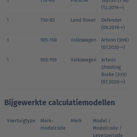
1
710-60
Porsche
Taycan (Y1A)
(12.2019->)
1
730-85
Land Rover
Defender
(09.2019->)
1
905-158
Volkswagen
Arteon (3H8)
(07.2020->)
1
905-159
Volkswagen
Arteon
Shooting
Brake (3H9)
(07.2020->)
Bijgewerkte calculatiemodellen
Voertuigtype
Merk-
Merk
Model /
modelcode
Modelcode /
Leverperiode