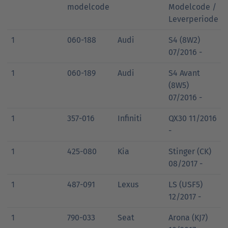
modelcode
Modelcode /
Leverperiode
1
060-188
Audi
S4 (8W2)
07/2016 -
1
060-189
Audi
S4 Avant
(8W5)
07/2016 -
1
357-016
Infiniti
QX30 11/2016
-
1
425-080
Kia
Stinger (CK)
08/2017 -
1
487-091
Lexus
LS (USF5)
12/2017 -
1
790-033
Seat
Arona (KJ7)