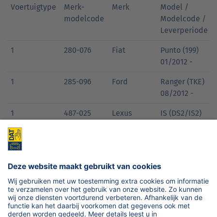
Voertuigtype
Merk-
Merk
Model /
modelcode
Modelcode /
Leverperiode
1
280-076
Fiat
Punto (199)
01/2012 -
1
285-096
Ford
Ranger (TKE)
08/2012 -
1
487-025
Lexus
IS (DS2/IS2)
08/2005 -
03/2013
1
487-077
Lexus
RX (AGL20 /
L2) 03/2013 -
1
570-079
Mercedes-
S-klasse
Benz
coupe (C217)
04/2014 -