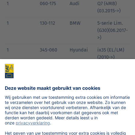
1
060-175
Audi
Q7 (4MB)
(03.2015->)
1
130-112
BMW
5-serie Lim.
(G30)(06.2017-
>)
1
345-060
Hyundai
ix35 (EL/LM)
(2010->)
1
560-073
Smart
fortwo coupe
(11.2014->)
1
560-074
Smart
fortwo cabrio
(11.2015->)
1
590-092
Mitsubishi
Space Star
(A00)(04.2013-
>)