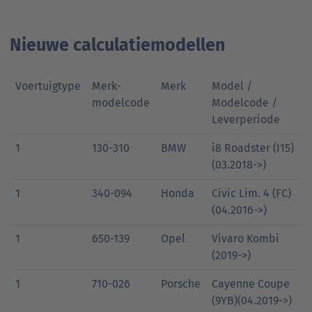
Nieuwe calculatiemodellen
Voertuigtype
Merk-
Merk
Model /
modelcode
Modelcode /
Leverperiode
1
130-310
BMW
i8 Roadster (I15)
(03.2018->)
1
340-094
Honda
Civic Lim. 4 (FC)
(04.2016->)
1
650-139
Opel
Vivaro Kombi
(2019->)
1
710-026
Porsche
Cayenne Coupe
(9YB)(04.2019->)