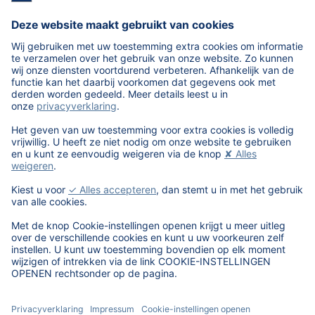
1
650-147
Opel
Astra
Limousine 5-
drs (2021->)
1
650-148
Opel
Astra L Sports
Tourer (2022->)
1
720-139
Renault
Captur II
(01.2020->)