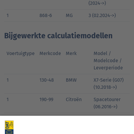
(2024->)
1
868-6
MG
3 (02.2024->)
Bijgewerkte calculatiemodellen
Voertuigtype
Merkcode
Merk
Model /
Modelcode /
Leverperiode
1
130-48
BMW
X7-Serie (G07)
(10.2018->)
1
190-99
Citroën
Spacetourer
(06.2016->)
1
570-193
Mercedes-
EQE-Klasse
Benz
SUV (BM 294)
(12.2022->)