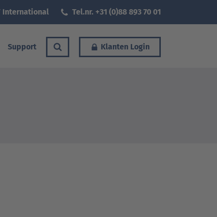
 International
Tel.nr. +31 (0)88 893 70 01
Support
Klanten Login