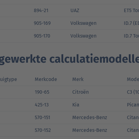
894-21
UAZ
ET5 To
905-169
Volkswagen
ID.7 (E
905-170
Volkswagen
ID.7 To
jgewerkte calculatiemodell
tuigtype
Merkcode
Merk
Mode
190-65
Citroën
C3 (1
425-13
Kia
Pican
570-151
Mercedes-Benz
Citan
570-152
Mercedes-Benz
Citan