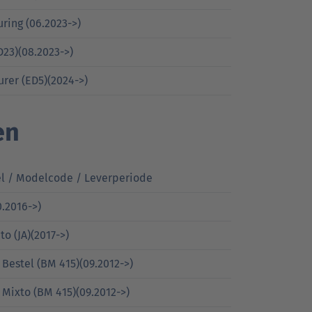
uring (06.2023->)
D23)(08.2023->)
urer (ED5)(2024->)
en
l / Modelcode / Leverperiode
0.2016->)
to (JA)(2017->)
 Bestel (BM 415)(09.2012->)
 Mixto (BM 415)(09.2012->)