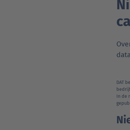
N
ca
Ove
dat
DAT be
bedrij
In de
gepub
Ni