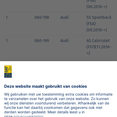
(F5A)
(06.2016->)
1
060-198
Audi
S5 Sportback
(F5A)
(09.2016->)
1
060-199
Audi
A5 Cabriolet
(F57)(11.2016-
>)
1
060-200
Audi
S5 Cabriolet
(F57)(11.2016-
>)
1
800-053
Skoda
Superb (3V3)
(03.2015->)
1
800-054
Skoda
Superb
Combi (3V5)
(06.2015->)