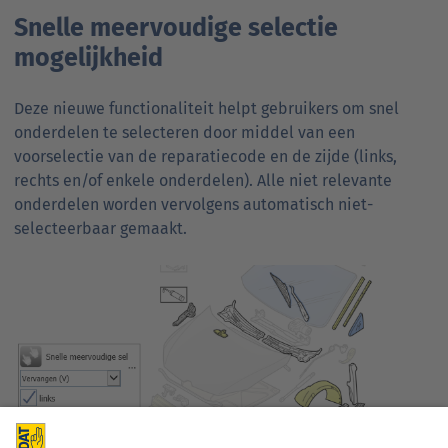
Snelle meervoudige selectie
mogelijkheid
Deze nieuwe functionaliteit helpt gebruikers om snel
onderdelen te selecteren door middel van een
voorselectie van de reparatiecode en de zijde (links,
rechts en/of enkele onderdelen). Alle niet relevante
onderdelen worden vervolgens automatisch niet-
selecteerbaar gemaakt.