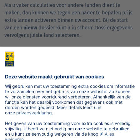
Als u vaker calculaties voor andere landen dient te
maken, dan kunnen we tegen een nader te bepalen prijs
extra landen activeren binnen uw account. Bij de start
van een
nieuw
dossier kunt u in scherm Dossiergegevens
vervolgens juiste land selecteren.
BELANGRIJK! De afspraak 1 uur = 10 AE is een Nederlandse
afspraak. Deze calculatie instelling dient tijdelijk
uitgezet te worden om daadwerkelijk conform normen en
tijden van een ander land te calculeren.