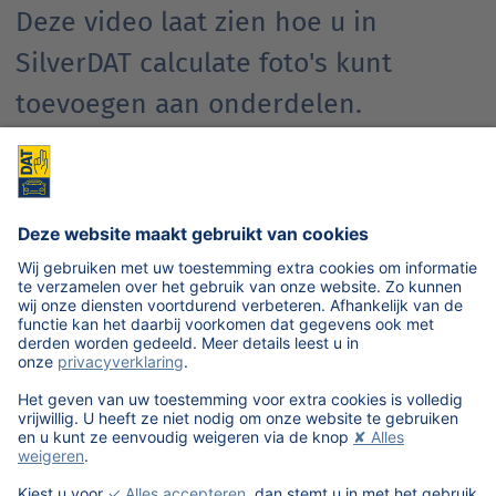
Deze video laat zien hoe u in
SilverDAT calculate foto's kunt
toevoegen aan onderdelen.
We hebben uw toestemming nodig
om de Vimeo-service te laden!
We gebruiken een service van een derde
partij om video-inhoud in te sluiten die
mogelijk gegevens over uw activiteiten
verzamelt. Bekijk de details en accepteer de
service om deze video te bekijken.
Meer informatie
Terug