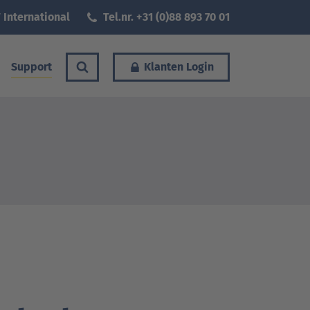
 International
Tel.nr. +31 (0)88 893 70 01
Support
Klanten Login