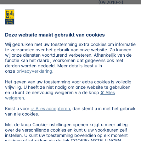
(09.2010->)
1
570-44
Mercedes-
CLS (BM 218)
Benz
(09.2010->)
1
710-60
Porsche
Taycan (Type
Y1A)(12.2019->)
1
790-33
Seat
Arona (KJ7)
(2017->)
1
910-77
Volvo
V60 Kombi
(2018->)
Geen formulier om weer te geven