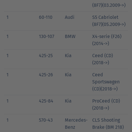
(8F7)(03.2009->)
1
60-110
Audi
S5 Cabriolet
(8F7)(05.2009->)
1
130-107
BMW
X4-serie (F26)
(2014->)
1
425-25
Kia
Ceed (CD)
(2018->)
1
425-26
Kia
Ceed
Sportswagen
(CD)(2018->)
1
425-84
Kia
ProCeed (CD)
(2018->)
1
570-43
Mercedes-
CLS Shooting
Benz
Brake (BM 218)