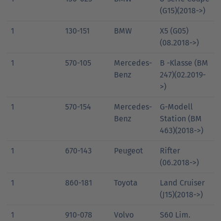
(G15)(2018->)
1
130-151
BMW
X5 (G05)
(08.2018->)
1
570-105
Mercedes-
B -Klasse (BM
Benz
247)(02.2019-
>)
1
570-154
Mercedes-
G-Modell
Benz
Station (BM
463)(2018->)
1
670-143
Peugeot
Rifter
(06.2018->)
1
860-181
Toyota
Land Cruiser
(J15)(2018->)
1
910-078
Volvo
S60 Lim.