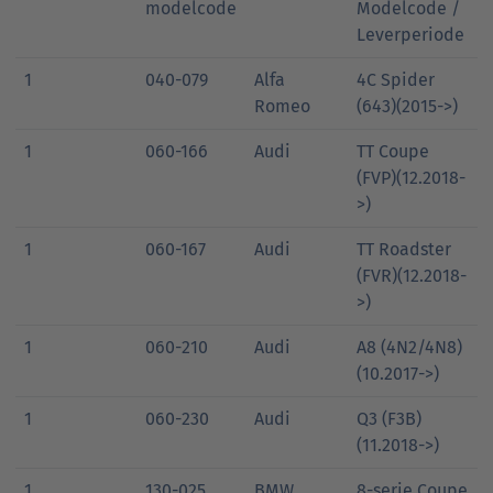
modelcode
Modelcode /
Leverperiode
1
040-079
Alfa
4C Spider
Romeo
(643)(2015->)
1
060-166
Audi
TT Coupe
(FVP)(12.2018-
>)
1
060-167
Audi
TT Roadster
(FVR)(12.2018-
>)
1
060-210
Audi
A8 (4N2/4N8)
(10.2017->)
1
060-230
Audi
Q3 (F3B)
(11.2018->)
1
130-025
BMW
8-serie Coupe