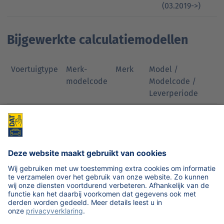
(03.2019->)
Bijgewerkte calculatiemodellen
Voertuigtype
Merk-
Merk
Model /
modelcode
Modelcode /
Leverperiode
1
040-078
Alfa
4C (643)(2013->)
Romeo
1
060-147
Audi
TT Coupe (FV3)
(10.2014->)
1
060-148
Audi
TT Roadster (FV9)
(10.2014->)
1
910-057
Volvo
V 60 (08.2010->)