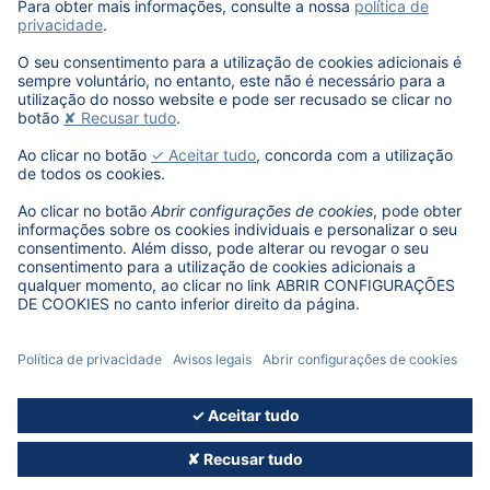
Mais informação?
¡Contacte-nos!
mais…
© 2026, DAT AUTÓMOVIL IBÉRICA S.L.U - Version 5.11.09
AVISO
DECLARAÇÃO DE
ABRIR CONFIGURAÇÕES
CONDIÇÕES