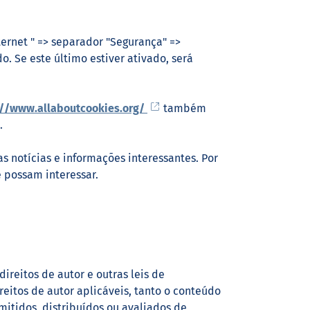
nternet " => separador "Segurança" =>
o. Se este último estiver ativado, será
://www.allaboutcookies.org/
também
.
notícias e informações interessantes. Por
 possam interessar.
ireitos de autor e outras leis de
reitos de autor aplicáveis, tanto o conteúdo
itidos, distribuídos ou avaliados de