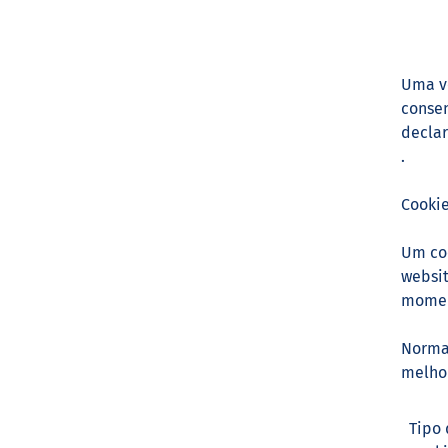
Uma ve
consen
declar
.
Cooki
Um coo
websit
moment
Normal
melhor
Tipo