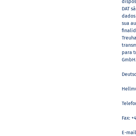
dispos
DAT sã
dados 
sua au
finali
Treuh
transm
para t
GmbH
Deuts
Hellmu
Telefo
Fax: +
E-mai