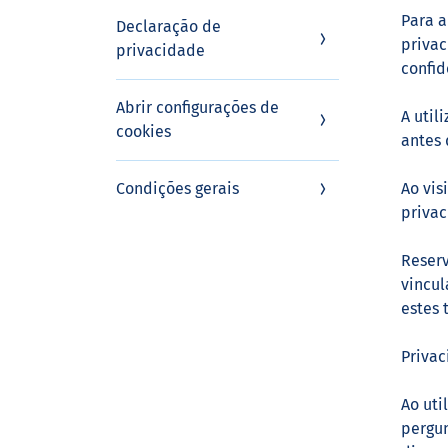
Para a
Declaração de
privac
privacidade
confi
Abrir configurações de
A util
cookies
antes 
Condições gerais
Ao vis
privac
Reserv
vincul
estes 
Priva
Ao uti
pergun