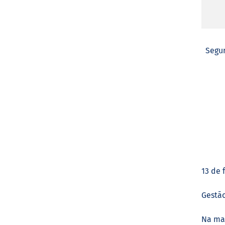
Segu
13 de 
Gestão
Na mai