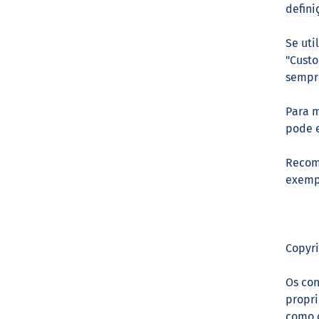
defini
Se uti
"Custo
sempre
Para m
pode e
Recome
exempl
Copyri
Os con
propri
como o