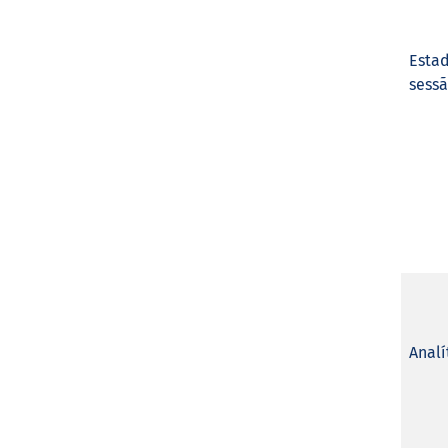
Esta
sess
Analí