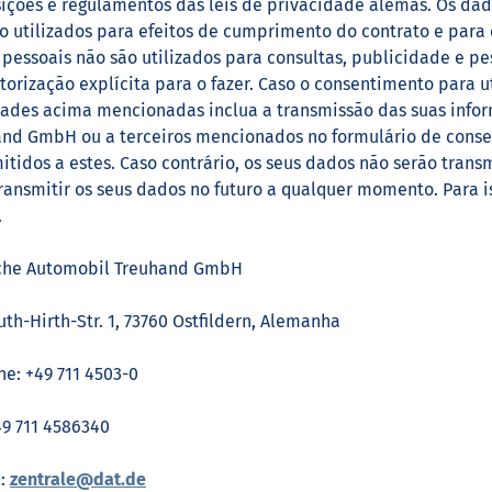
ições e regulamentos das leis de privacidade alemãs. Os dad
o utilizados para efeitos de cumprimento do contrato e para
pessoais não são utilizados para consultas, publicidade e p
torização explícita para o fazer. Caso o consentimento para u
dades acima mencionadas inclua a transmissão das suas infor
and GmbH ou a terceiros mencionados no formulário de conse
itidos a estes. Caso contrário, os seus dados não serão trans
ransmitir os seus dados no futuro a qualquer momento. Para 
.
che Automobil Treuhand GmbH
th-Hirth-Str. 1, 73760 Ostfildern, Alemanha
ne: +49 711 4503-0
49 711 4586340
l:
zentrale@dat.de