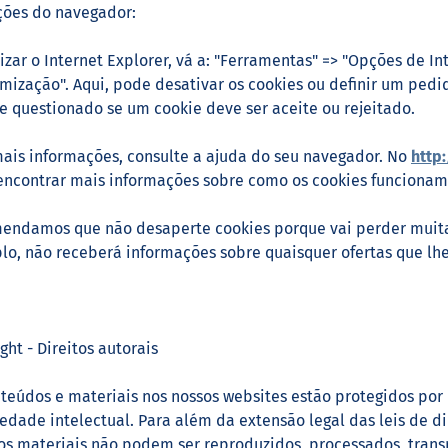
ções do navegador:
lizar o Internet Explorer, vá a: "Ferramentas" => "Opções de I
mização". Aqui, pode desativar os cookies ou definir um pedid
 questionado se um cookie deve ser aceite ou rejeitado.
ais informações, consulte a ajuda do seu navegador. No
http
ncontrar mais informações sobre como os cookies funcionam
ndamos que não desaperte cookies porque vai perder muitas 
o, não receberá informações sobre quaisquer ofertas que lhe
ght - Direitos autorais
teúdos e materiais nos nossos websites estão protegidos por d
edade intelectual. Para além da extensão legal das leis de di
s materiais não podem ser reproduzidos, processados, transm