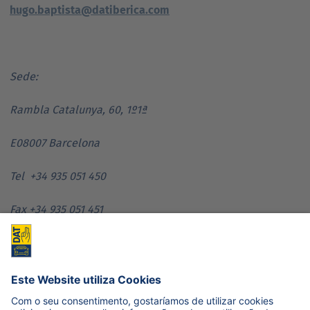
hugo.baptista@datiberica.com
Sede:
Rambla Catalunya, 60, 1º1ª
E08007 Barcelona
Tel +34 935 051 450
Fax +34 935 051 451
info@datiberica.com
administracion@datiberica.com
ventas@datiberica.com