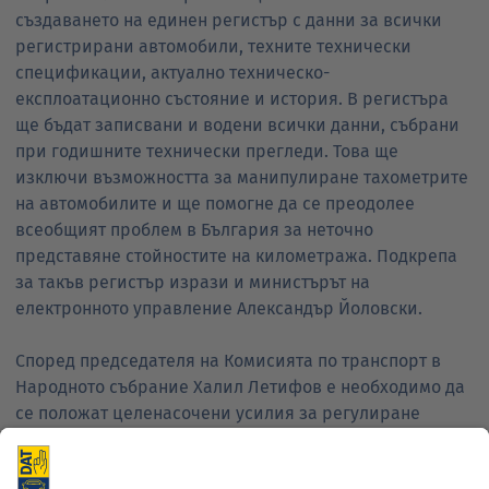
създаването на единен регистър с данни за всички
регистрирани автомобили, техните технически
спецификации, актуално техническо-
експлоатационно състояние и история. В регистъра
ще бъдат записвани и водени всички данни, събрани
при годишните технически прегледи. Това ще
изключи възможността за манипулиране тахометрите
на автомобилите и ще помогне да се преодолее
всеобщият проблем в България за неточно
представяне стойностите на километража. Подкрепа
за такъв регистър изрази и министърът на
електронното управление Александър Йоловски.
Според председателя на Комисията по транспорт в
Народното събрание Халил Летифов е необходимо да
се положат целенасочени усилия за регулиране
дейността на сервизите и на вносителите на
използвани автомобили, за да се гарантира