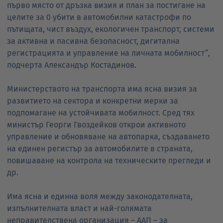
първо място от дръзка визия и план за постигане на
целите за 0 убити в автомобилни катастрофи по
пътищата, чист въздух, екологичен транспорт, системи
за активна и пасивна безопасност, дигитална
регистрацията и управление на личната мобилност“,
подчерта Александър Костадинов.
Министерството на транспорта има ясна визия за
развитието на сектора и конкретни мерки за
подпомагане на устойчивата мобилност. Сред тях
министър Георги Гвоздейков открои активното
управление и обновяване на автопарка, създаването
на единен регистър за автомобилите в страната,
повишаване на контрола на техническите прегледи и
др.
Има ясна и единна воля между законодателната,
изпълнителната власт и най-голямата
неправителствена организация – ААП – за