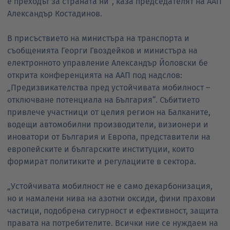
е преходът за страната ни“, каза председателят на ААП
Александър Костадинов.
В присъствието на министъра на транспорта и
съобщенията Георги Гвоздейков и министъра на
електронното управление Александър Йоловски бе
открита конференцията на ААП под надслов:
„Предизвикателства пред устойчивата мобилност –
отключване потенциала на България“. Събитието
привлече участници от целия регион на Балканите,
водещи автомобилни производители, визионери и
иноватори от България и Европа, представители на
европейските и българските институции, които
формират политиките и регулациите в сектора.
„Устойчивата мобилност не е само декарбонизация,
но и намалени нива на азотни оксиди, фини прахови
частици, подобрена сигурност и ефективност, защита
правата на потребителите. Всички ние се нуждаем на