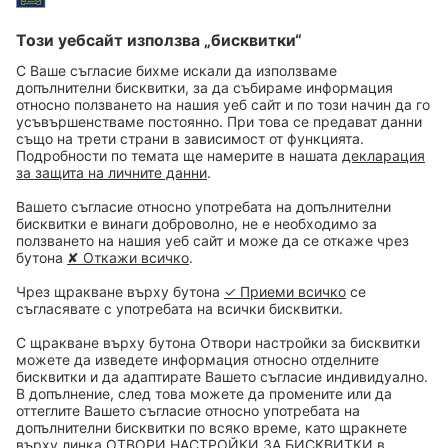
безопасността на автопарка в България. Летифов
заяви своята готовност да съдейства в процеса на
разработване и приемане на нужните законодателни
промени.
Зам.-министърът на иновациите и растежа Мартин
Гиков представи мерките в обсъждания Закон за
електрическата мобилност. От октомври тази година,
през Закона за обществените поръчки, вече е дадена
възможност за стимулиране закупуването на
електрически автомобили. Обсъждат се допълнителни
стимули, чрез прилагането на нулеви емисионни зони
в градовете, разширяване на политиката за
субсидиране, данъчни облекчения и други.
Обратно