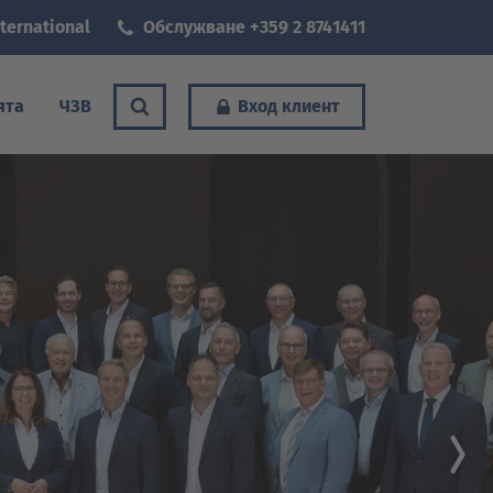
ternational
Обслужване +359 2 8741411
ята
ЧЗВ
Вход клиент