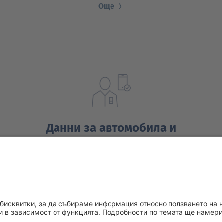
Още
Данни за автомобила и
телематика
По-високо ниво в телематиката
Още