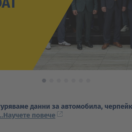
DAT
гуряваме данни за автомобила, черпей
...Научете повече