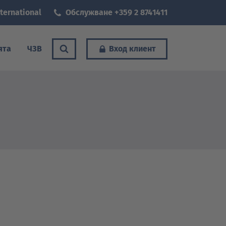
ternational
Обслужване +359 2 8741411
ята
ЧЗВ
Вход клиент