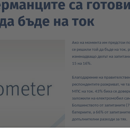
ерманците са готов
да бъде на ток
Ако на момента им предстои п
се решили той да бъде на ток,
изненадващо делът на запитанит
15 на 16%.
Благодарение на правителствен
респондентите разкриват, че та
МПС на ток. 43% биха се довер
заложили на електромобил само
Болшинството от запитаните (
батериите, а 66% от запитаните
допълнителни разходи за тях.