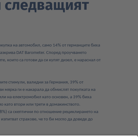
и следващият
окупка на автомобил, само 14% от германците биха
 разкрива DAT Barometer. Според проучването
е, които са готови да си купят дизел, е нараснал от
ите стимули, валидни за Германия, 39% от
зи мярка ги е накарала да обмислят покупката на
или на електромобил като основен, а 39% биха
 като втори или трети в домакинството.
78%) са скептични по отношение рециклирането на
 изпитват страхове, че то би могло да доведе до