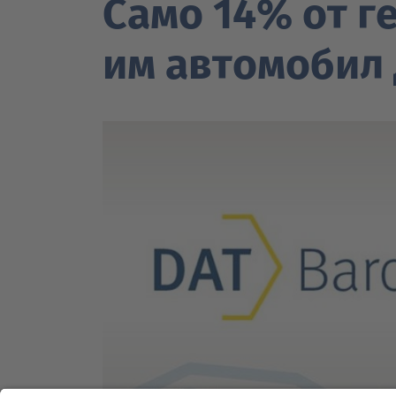
Само 14% oт г
им автомобил 