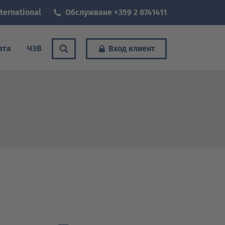
ternational
Обслужване +359 2 8741411
ята
ЧЗВ
Вход клиент