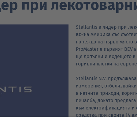
идер при лекотоварн
Stellantis е лидер при ле
Южна Америка със съответ
нарежда на първо място в
ProMaster е първият BEV в
ще допълни и водещото в
горивни клетки на европе
Stellantis N.V. продължав
измерения, отбелязвайки
в нетните приходи, кориг
печалба, докато предлага
към електрификацията и
средства при своите 14 
предизвикателствата в би
стратегическия си план Da