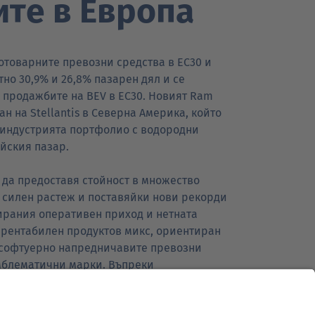
ите в Европа
котоварните превозни средства в ЕС30 и
но 30,9% и 26,8% пазарен дял и се
 продажбите на BEV в ЕС30. Новият Ram
ан на Stellantis в Северна Америка, който
 индустрията портфолио с водородни
йския пазар.
а да предоставя стойност в множество
 силен растеж и поставяйки нови рекорди
ирания оперативен приход и нетната
 рентабилен продуктов микс, ориентиран
 софтуерно напредничавите превозни
емблематични марки. Въпреки
знес средата Stellantis успешно изпълнява
re Forward 2030.