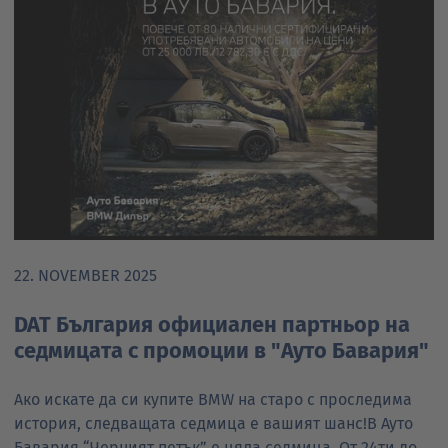
22. NOVEMBER 2025
DAT България официален партньор на
седмицата с промоции в "Ауто Бавария"
Ако искате да си купите BMW на старо с проследима
история, следващата седмица е вашият шанс!В Ауто
Бавария “Черният петък” е цяла седмица. От 24ти до…