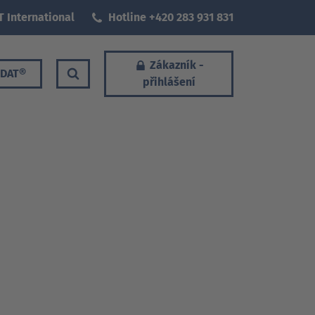
T International
Hotline +420 283 931 831
Zákazník -
DAT®
přihlášení