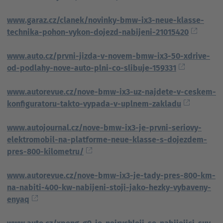
www.garaz.cz/clanek/novinky-bmw-ix3-neue-klasse-
technika-pohon-vykon-dojezd-nabijeni-21015420
www.auto.cz/prvni-jizda-v-novem-bmw-ix3-50-xdrive-
od-podlahy-nove-auto-plni-co-slibuje-159331
www.autorevue.cz/nove-bmw-ix3-uz-najdete-v-ceskem-
konfiguratoru-takto-vypada-v-uplnem-zakladu
www.autojournal.cz/nove-bmw-ix3-je-prvni-seriovy-
elektromobil-na-platforme-neue-klasse-s-dojezdem-
pres-800-kilometru/
www.autorevue.cz/nove-bmw-ix3-je-tady-pres-800-km-
na-nabiti-400-kw-nabijeni-stoji-jako-hezky-vybaveny-
enyaq