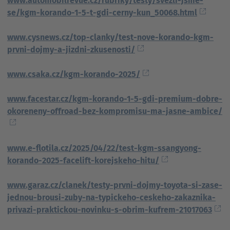
www.automobilrevue.cz/rubriky/testy/svezli-jsme-
se/kgm-korando-1-5-t-gdi-cerny-kun_50068.html
www.cysnews.cz/top-clanky/test-nove-korando-kgm-
prvni-dojmy-a-jizdni-zkusenosti/
www.csaka.cz/kgm-korando-2025/
www.facestar.cz/kgm-korando-1-5-gdi-premium-dobre-
okoreneny-offroad-bez-kompromisu-ma-jasne-ambice/
www.e-flotila.cz/2025/04/22/test-kgm-ssangyong-
korando-2025-facelift-korejskeho-hitu/
www.garaz.cz/clanek/testy-prvni-dojmy-toyota-si-zase-
jednou-brousi-zuby-na-typickeho-ceskeho-zakaznika-
privazi-praktickou-novinku-s-obrim-kufrem-21017063