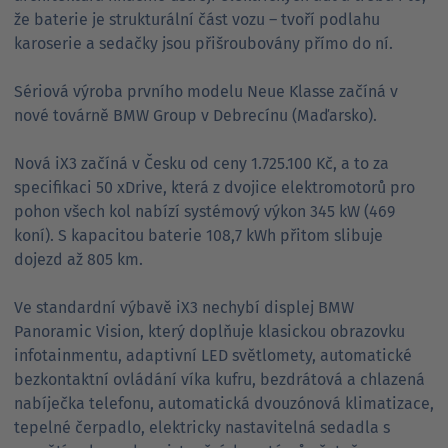
že baterie je strukturální část vozu – tvoří podlahu
karoserie a sedačky jsou přišroubovány přímo do ní.
Sériová výroba prvního modelu Neue Klasse začíná v
nové továrně BMW Group v Debrecínu (Maďarsko).
Nová iX3 začíná v Česku od ceny 1.725.100 Kč, a to za
specifikaci 50 xDrive, která z dvojice elektromotorů pro
pohon všech kol nabízí systémový výkon 345 kW (469
koní). S kapacitou baterie 108,7 kWh přitom slibuje
dojezd až 805 km.
Ve standardní výbavě iX3 nechybí displej BMW
Panoramic Vision, který doplňuje klasickou obrazovku
infotainmentu, adaptivní LED světlomety, automatické
bezkontaktní ovládání víka kufru, bezdrátová a chlazená
nabíječka telefonu, automatická dvouzónová klimatizace,
tepelné čerpadlo, elektricky nastavitelná sedadla s