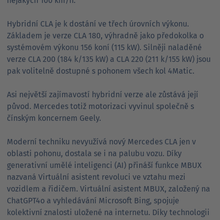
nějakých 100 km/h.
Hybridní CLA je k dostání ve třech úrovních výkonu.
Základem je verze CLA 180, výhradně jako předokolka o
systémovém výkonu 156 koní (115 kW). Silněji naladěné
verze CLA 200 (184 k/135 kW) a CLA 220 (211 k/155 kW) jsou
pak volitelně dostupné s pohonem všech kol 4Matic.
Asi největší zajímavostí hybridní verze ale zůstává její
původ. Mercedes totiž motorizaci vyvinul společně s
čínským koncernem Geely.
Moderní techniku nevyužívá nový Mercedes CLA jen v
oblasti pohonu, dostala se i na palubu vozu. Díky
generativní umělé inteligenci (AI) přináší funkce MBUX
nazvaná Virtuální asistent revoluci ve vztahu mezi
vozidlem a řidičem. Virtuální asistent MBUX, založený na
ChatGPT4o a vyhledávání Microsoft Bing, spojuje
kolektivní znalosti uložené na internetu. Díky technologii