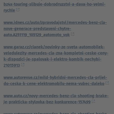
bz4x-touring-slibuje-dobrodruzstvi-a-dava-ho-velmi-
rychle
www.idnes.cz/auto/zpravodajstvi/mercedes-benz-cla-
nove-generace-predstaveni-chytre-
auto.A251119_105129_automoto_vok
www.garaz.cz/clanek/novinky-ze-sveta-automobilek-
veledulezity-mercedes-cla-zna-kompletni-ceske-ceny-
k-dispozici-je-spalovak-i-elektro-kombik-nechybi-
21015913
www.autorevue.cz/mild-hybridni-mercedes-cla-prijel-
do-ceska-k-cene-elektromobilu-nema-vubec-daleko
www.auto.cz/novy-mercedes-benz-cla-shooting-brake-
je-prakticka-stylovka-bez-konkurence-157499