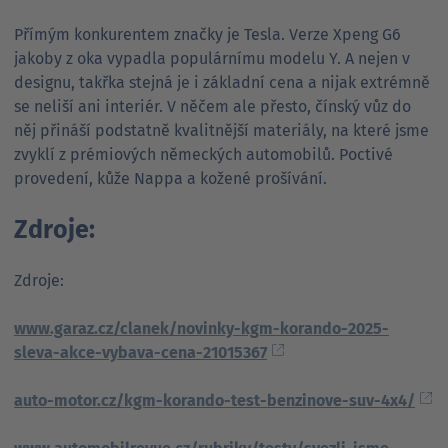
Přímým konkurentem značky je Tesla. Verze Xpeng G6
jakoby z oka vypadla populárnímu modelu Y. A nejen v
designu, takřka stejná je i základní cena a nijak extrémně
se neliší ani interiér. V něčem ale přesto, čínský vůz do
něj přináší podstatně kvalitnější materiály, na které jsme
zvyklí z prémiových německých automobilů. Poctivé
provedení, kůže Nappa a kožené prošívání.
Zdroje:
Zdroje:
www.garaz.cz/clanek/novinky-kgm-korando-2025-
sleva-akce-vybava-cena-21015367
auto-motor.cz/kgm-korando-test-benzinove-suv-4x4/