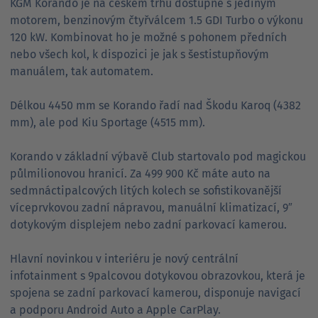
KGM Korando je na českém trhu dostupné s jediným
motorem, benzinovým čtyřválcem 1.5 GDI Turbo o výkonu
120 kW. Kombinovat ho je možné s pohonem předních
nebo všech kol, k dispozici je jak s šestistupňovým
manuálem, tak automatem.
Délkou 4450 mm se Korando řadí nad Škodu Karoq (4382
mm), ale pod Kiu Sportage (4515 mm).
Korando v základní výbavě Club startovalo pod magickou
půlmilionovou hranicí. Za 499 900 Kč máte auto na
sedmnáctipalcových litých kolech se sofistikovanější
víceprvkovou zadní nápravou, manuální klimatizací, 9″
dotykovým displejem nebo zadní parkovací kamerou.
Hlavní novinkou v interiéru je nový centrální
infotainment s 9palcovou dotykovou obrazovkou, která je
spojena se zadní parkovací kamerou, disponuje navigací
a podporu Android Auto a Apple CarPlay.