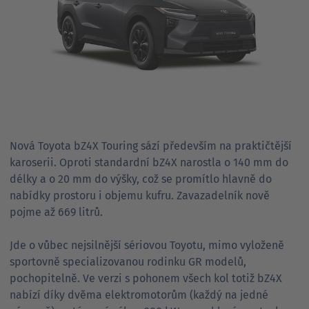
Nová Toyota bZ4X Touring sází především na praktičtější
karoserii. Oproti standardní bZ4X narostla o 140 mm do
délky a o 20 mm do výšky, což se promítlo hlavně do
nabídky prostoru i objemu kufru. Zavazadelník nově
pojme až 669 litrů.
Jde o vůbec nejsilnější sériovou Toyotu, mimo vyloženě
sportovně specializovanou rodinku GR modelů,
pochopitelně. Ve verzi s pohonem všech kol totiž bZ4X
nabízí díky dvěma elektromotorům (každý na jedné