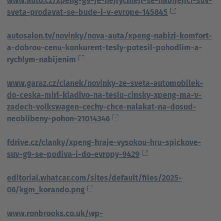
www.auto.cz/xpeng-g9-je-nejrychleji-se-nabijejici-suv-
sveta-prodavat-se-bude-i-v-evrope-145845
autosalon.tv/novinky/nova-auta/xpeng-nabizi-komfort-
a-dobrou-cenu-konkurent-tesly-potesil-pohodlim-a-
rychlym-nabijenim
www.garaz.cz/clanek/novinky-ze-sveta-automobilek-
do-ceska-miri-kladivo-na-teslu-cinsky-xpeng-ma-v-
zadech-volkswagen-cechy-chce-nalakat-na-dosud-
neoblibeny-pohon-21014346
fdrive.cz/clanky/xpeng-hraje-vysokou-hru-spickove-
suv-g9-se-podiva-i-do-evropy-9429
editorial.whatcar.com/sites/default/files/2025-
06/kgm_korando.png
www.ronbrooks.co.uk/wp-