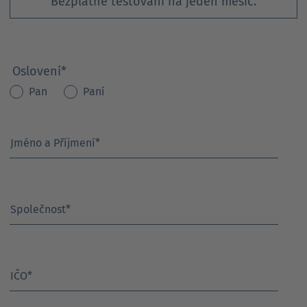
Bezplatné testování na jeden měsíc.
Oslovení
*
Pan
Paní
Jméno a Příjmení
*
Společnost
*
IČO
*