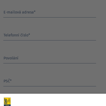
E-mailová adresa
*
Telefonní číslo
*
Povolání
PSČ
*
Potvrdit