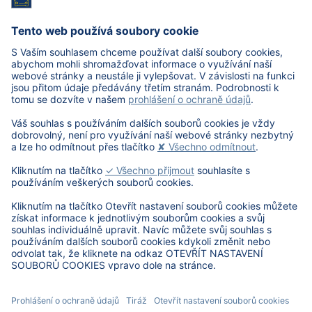
Po vyplnění formuláře Vás budeme kontaktovat pro
nastavení testovacího přístupu.
*Povinné