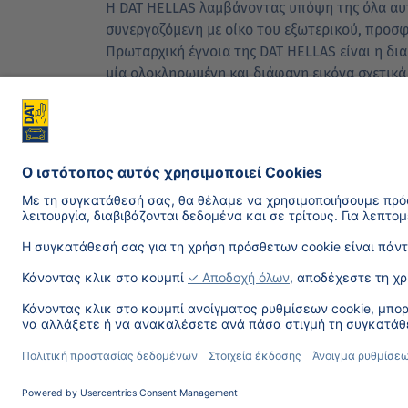
Η DAT HELLAS λαμβάνοντας υπόψη της όλα αυτ
συνεργαζόμενη με οίκο του εξωτερικού, προσ
Πρωταρχική έγνοια της DAT HELLAS είναι η δι
μία ολοκληρωμένη και διάφανη εικόνα σχετικ
Οι άνθρωποι και τα στελέχη της DAT HELLAS έ
Επιστροφή
© 2026, DAT Hellas - Version 5.11.09