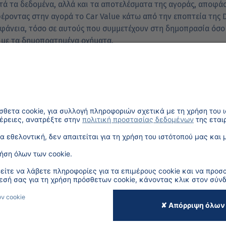
ά τα δεδομένα, αλλά και τα αποτελέσματα της αγοράς, αποφάσ
φέροντας στην αγορά το Car Value κάτω από την εποπτεία της
αφάνεια, τόσο σε αυτούς που συμμετέχουν στη δημοπρασία όσο κ
ά με τα δημοπρατημένα οχήματα.
χοντας πολύχρονη εμπειρία, εγγυώνται την σωστή λειτουργία κα
ΠΟΛΙΤΙΚΉ ΕΝΆΝΤΙΑ ΣΤΗΝ
IMPRESS
ΤΟΞΙΚΌΤΗΤΑ