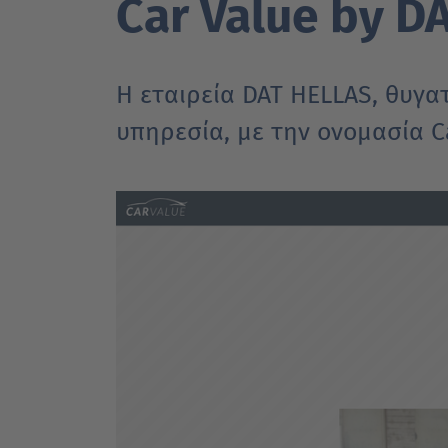
Car Value by D
Η εταιρεία DAT HELLAS, θυγα
υπηρεσία, με την ονομασία C