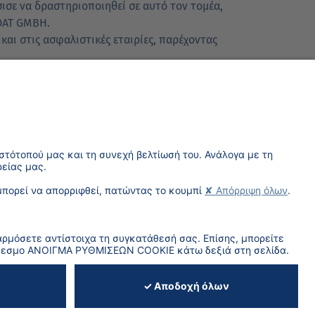
ισε να δραστηριοποιηθεί σε αυτό τον τομέα,
 DAT GMBH.
αι στις ασφαλιστικές εταιρίες, παρέχοντας
ι διαχείριση της πλατφόρμας.
UM
ΔΉΛΩΣΗ
ΆΝΟΙΓΜΑ
ΌΡΟΙ ΧΡΉΣΗΣ
ΑΠΟΡΡΉΤΟΥ
ΡΥΘΜΊΣΕΩΝ COOKIE
ΦΙΛΟΞΕΝΊΑΣ