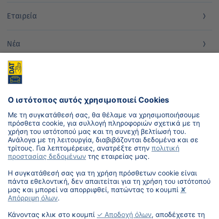
Εταιρεία
Νέα
Επικοινωνία
weDAT®
DAT HELLAS ΕΠΕ
Ατθίδων 5, Καλλιθέα
17671, Αθήνα
Τηλέφωνο: +30 2109577102
Φαξ: +30 2109577103