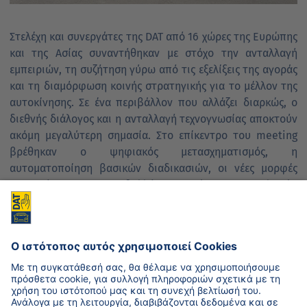
Στελέχη και συνεργάτες της DAT από 16 χώρες της Ευρώπης
και της Ασίας συναντήθηκαν με στόχο την ανταλλαγή
εμπειριών, τη συζήτηση γύρω από τις εξελίξεις της αγοράς
και τη διαμόρφωση κοινής στρατηγικής για το μέλλον της
αυτοκίνησης. Σε ένα περιβάλλον που αλλάζει διαρκώς, ο
διεθνής διάλογος και η ανταλλαγή τεχνογνωσίας αποκτούν
ακόμη μεγαλύτερη σημασία. Στο επίκεντρο του meeting
βρέθηκαν ο ψηφιακός μετασχηματισμός, η
αυτοματοποίηση βασικών διαδικασιών, οι νέες μορφές
κινητικότητας, οι μεταβαλλόμενες ανάγκες των πελατών
και οι καινοτομίες που αναπτύσσονται σε επίπεδο
προϊόντων και υπηρεσιών από την DAT Group. Η
διοργάνωση του meeting στην Ελλάδα αποτελεί μια
ιδιαίτερα σημαντική στιγμή για τη DAT Hellas και
επιβεβαιώνει τον ενεργό της ρόλο στο διεθνές δίκτυο του
ομίλου.