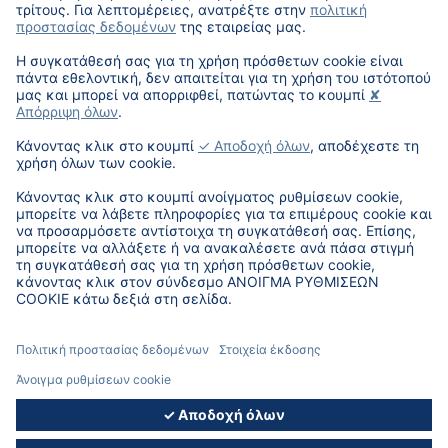
Είμαστε υπερήφανοι που η Ελλάδα αποτέλεσε φέτος το
σημείο συνάντησης αυτού του σημαντικού διεθνούς
διαλόγου και που η διοργάνωση ολοκληρώθηκε με
απόλυτη επιτυχία, ενισχύοντας ακόμη περισσότερο τους
δεσμούς συνεργασίας, γνώσης και κοινής εξέλιξης σε όλο
το δίκτυο της DAT.
Επιστροφή
© 2026, DAT Hellas - Version 5.11.09