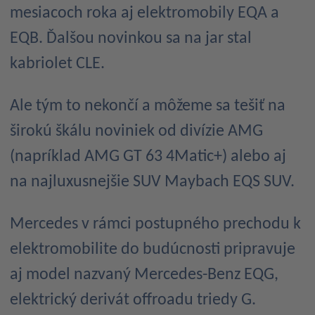
mesiacoch roka aj elektromobily EQA a
EQB. Ďalšou novinkou sa na jar stal
kabriolet CLE.
Ale tým to nekončí a môžeme sa tešiť na
širokú škálu noviniek od divízie AMG
(napríklad AMG GT 63 4Matic+) alebo aj
na najluxusnejšie SUV Maybach EQS SUV.
Mercedes v rámci postupného prechodu k
elektromobilite do budúcnosti pripravuje
aj model nazvaný Mercedes-Benz EQG,
elektrický derivát offroadu triedy G.