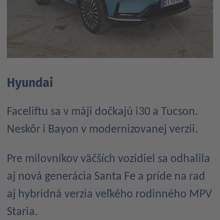
Hyundai
Faceliftu sa v máji dočkajú i30 a Tucson.
Neskôr i Bayon v modernizovanej verzii.
Pre milovníkov väčších vozidiel sa odhalila
aj nová generácia Santa Fe a príde na rad
aj hybridná verzia veľkého rodinného MPV
Staria.