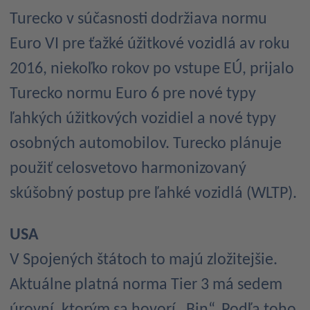
Turecko v súčasnosti dodržiava normu
Euro VI pre ťažké úžitkové vozidlá av roku
2016, niekoľko rokov po vstupe EÚ, prijalo
Turecko normu Euro 6 pre nové typy
ľahkých úžitkových vozidiel a nové typy
osobných automobilov. Turecko plánuje
použiť celosvetovo harmonizovaný
skúšobný postup pre ľahké vozidlá (WLTP).
USA
V Spojených štátoch to majú zložitejšie.
Aktuálne platná norma Tier 3 má sedem
úrovní, ktorým sa hovorí „Bin“. Podľa toho,