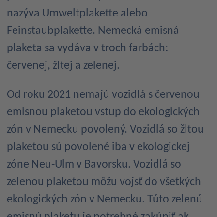
nazýva Umweltplakette alebo
Feinstaubplakette. Nemecká emisná
plaketa sa vydáva v troch farbách:
červenej, žltej a zelenej.
Od roku 2021 nemajú vozidlá s červenou
emisnou plaketou vstup do ekologických
zón v Nemecku povolený. Vozidlá so žltou
plaketou sú povolené iba v ekologickej
zóne Neu-Ulm v Bavorsku. Vozidlá so
zelenou plaketou môžu vojsť do všetkých
ekologických zón v Nemecku. Túto zelenú
emisnú plaketu je potrebné zakúpiť ak