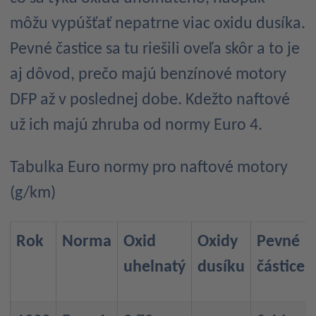
môžu vypúšťať nepatrne viac oxidu dusíka.
Pevné častice sa tu riešili oveľa skôr a to je
aj dôvod, prečo majú benzínové motory
DFP až v poslednej dobe. Kdežto naftové
už ich majú zhruba od normy Euro 4.
Tabulka Euro normy pro naftové motory
(g/km)
Rok
Norma
Oxid
Oxidy
Pevné
uhelnatý
dusíku
částice