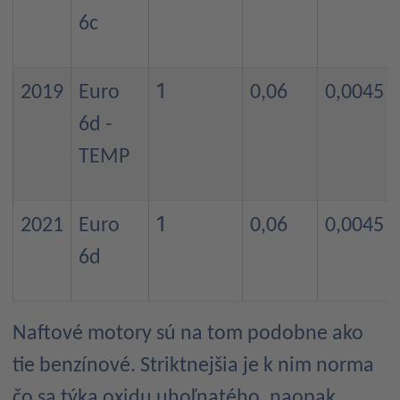
6c
1
2019
Euro
0,06
0,0045
6d -
TEMP
1
2021
Euro
0,06
0,0045
6d
Naftové motory sú na tom podobne ako
tie benzínové. Striktnejšia je k nim norma
čo sa týka oxidu uhoľnatého, naopak