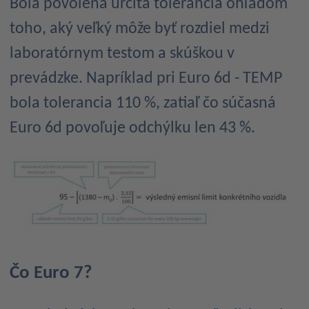
Bola povolená určitá tolerancia ohľadom
toho, aký veľký môže byť rozdiel medzi
laboratórnym testom a skúškou v
prevádzke. Napríklad pri Euro 6d - TEMP
bola tolerancia 110 %, zatiaľ čo súčasná
Euro 6d povoľuje odchýlku len 43 %.
Čo Euro 7?