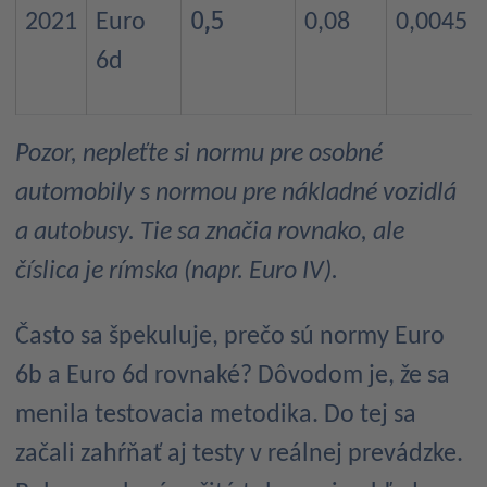
0,5
2021
Euro
0,08
0,0045
6d
Pozor, nepleťte si normu pre osobné
automobily s normou pre nákladné vozidlá
a autobusy. Tie sa značia rovnako, ale
číslica je rímska (napr. Euro IV).
Často sa špekuluje, prečo sú normy Euro
6b a Euro 6d rovnaké? Dôvodom je, že sa
menila testovacia metodika. Do tej sa
začali zahŕňať aj testy v reálnej prevádzke.