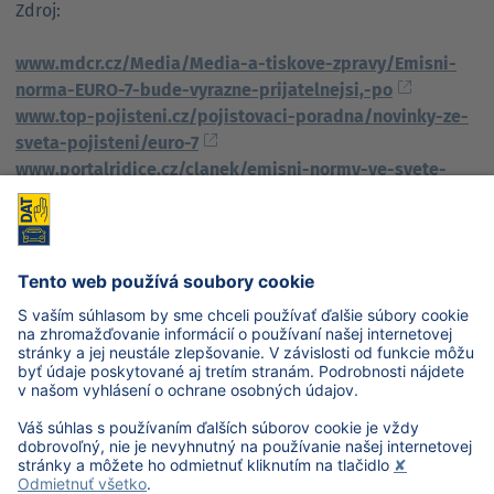
Zdroj:
www.mdcr.cz/Media/Media-a-tiskove-zpravy/Emisni-
norma-EURO-7-bude-vyrazne-prijatelnejsi,-po
www.top-pojisteni.cz/pojistovaci-poradna/novinky-ze-
sveta-pojisteni/euro-7
www.portalridice.cz/clanek/emisni-normy-ve-svete-
jak-se-lisi-od-evropskych
www.portalridice.cz/clanek/prehled-emisnich-norem-
pro-osobni-automobily
www.auto.cz/emisni-pokuty-od-roku-2020-kolik-si-
priplatite-za-nejpopularnejsi-auta-131380
en.wikipedia.org/wiki/Vehicle_emission_standard
www.pevi.cz/cz/zajimavosti-z-oboru/emisni-normy
www.autolexicon.net/cs/articles/emisni-pokuty-
vozidel/
www.germanemissionssticker.com/cz/
www.hurtopony.pl/artykul/euro-7.html