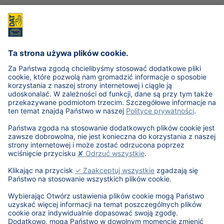
Podczas wyznaczania wartości uwzględniane są takie
materiały, jak np.:
materiały ścierne,
materiały do osłaniania,
szpachlówki,
farby / lakiery podkładowe,
lakiery bazowe i rozcieńczalniki (w tym komponenty
typu perła, mica i xirallic)
lakiery bezbarwne (w tym matowe i o podwyższonej
twardości), rozcieńczalniki i utwardzacze
materiały polerskie,
materiały pomocnicze.
Wróć